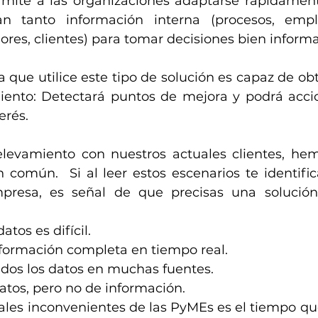
ermite a las organizaciones adaptarse rápidament
n tanto información interna (procesos, empl
res, clientes) para tomar decisiones bien inform
 que utilice este tipo de solución es capaz de ob
iento: Detectará puntos de mejora y podrá acci
erés.
relevamiento con nuestros actuales clientes, he
 común.  Si al leer estos escenarios te identific
resa, es señal de que precisas una solución
atos es difícil.
nformación completa en tiempo real.
idos los datos en muchas fuentes.
atos, pero no de información.
ales inconvenientes de las PyMEs es el tiempo que