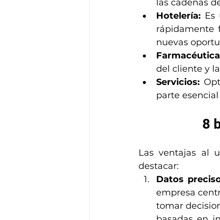
las cadenas d
Hotelería:
 Es
rápidamente f
nuevas oportu
Farmacéutica
del cliente y 
Servicios: 
Opt
parte esencial
8 
Las ventajas al u
destacar:
Datos preciso
empresa centra
tomar decision
basadas en in