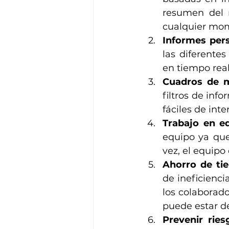
resumen del n
cualquier mo
Informes pers
las diferente
en tiempo
rea
Cuadros de m
filtros de inf
fáciles de inte
Trabajo en eq
equipo ya que
vez, el equipo
Ahorro de ti
de ineficienci
los colaborad
puede estar d
Prevenir ries