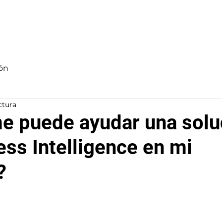
Inicio
Nosotros
Servicios
Blog
Contacto
ón
ctura
 puede ayudar una solu
ess Intelligence en mi
?