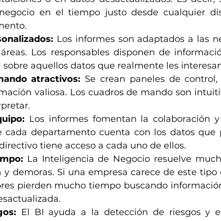
egocio en el tiempo justo desde cualquier disp
mento.
onalizados:
 Los informes son adaptados a las n
s áreas. Los responsables disponen de informació
l sobre aquellos datos que realmente les interesan
ando atractivos:
 Se crean paneles de control, 
ormación valiosa. Los cuadros de mando son intuitiv
rpretar.
uipo: 
Los
informes fomentan la colaboración y 
 cada departamento cuenta con los datos que pr
 directivo tiene acceso a cada uno de ellos.
empo: 
La Inteligencia de Negocio resuelve much
a y demoras. Si una empresa carece de este tipo d
ores pierden mucho tiempo buscando informació
esactualizada.
gos:
 El BI ayuda a la detección de riesgos y er