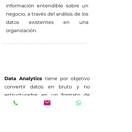
información entendible sobre un
negocio, a través del análisis de los
datos existentes en una
organización.
¿Cuál es la diferencia entre Data
Analytics y Business Intelligence?
Data Analytics
tiene por objetivo
convertir datos en bruto y no
estructurados en un formato de
datos entendibles por el humano.
Su implementación sucede cuando
una empresa es bastante nueva y
requiere cambios sustanciales en su