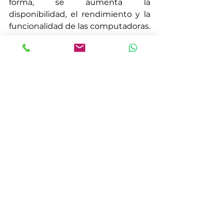
forma, se aumenta la 
disponibilidad, el rendimiento y la 
funcionalidad de las computadoras.
Aumento de la productividad.
Mantener los equipos en perfecto 
estado, permite a las empresas ser 
productivas en sus actividades, sin 
pérdidas de tiempo por 
desperfectos técnicos.
Asesoría en equipamiento.
A la hora de tener que invertir en 
un equipo informático, nada como 
el asesoramiento de un experto 
técnico para recomendaciones 
sobre características y productos.