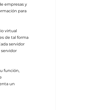
de empresas y 
formación para 
o virtual 
es de tal forma 
ada servidor 
 servidor 
u función, 
e 
enta un 