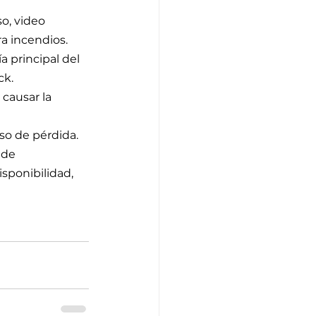
o, video 
ra incendios.
 principal del 
ck.
causar la 
so de pérdida.
 de 
ponibilidad, 