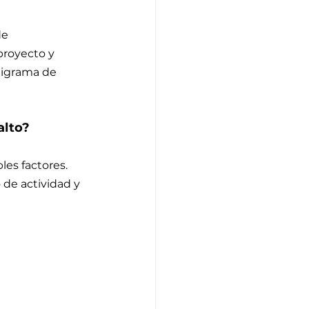
de 
 proyecto y 
nigrama de 
alto?
es factores. 
 de actividad y 