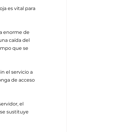
ja es vital para 
da enorme de 
una caída del 
iempo que se 
 el servicio a 
onga de acceso 
rvidor, el 
e sustituye 