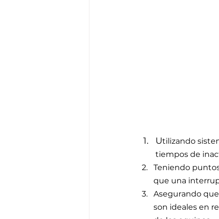
U
tilizando sist
tiempos de inac
Teniendo puntos 
que una interrup
Asegurando que l
son ideales en r