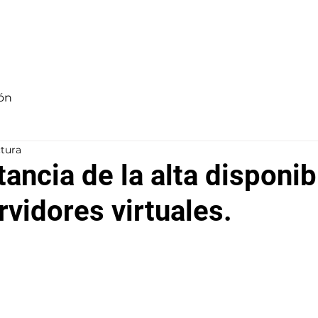
Inicio
Nosotros
Servicios
Blog
Contacto
ón
ctura
ancia de la alta disponib
rvidores virtuales.